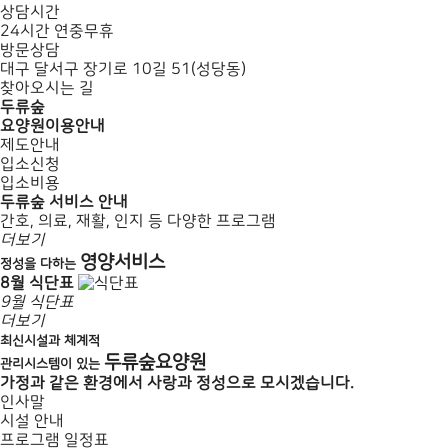
상담시간
24시간 연중무휴
방문상담
대구 달서구 장기로 10길 51(성당동)
찾아오시는 길
두류숲
요양원
이용안내
제도안내
입소신청
입소비용
두류숲
서비스 안내
간호, 의료, 재활, 인지 등 다양한 프로그램
더보기
영양
서비스
정성을 다하는
8월 식단표
9월 식단표
더보기
최신시설과 체계적
두류숲요양원
관리시스템이 있는
가정과 같은 환경에서 사랑과 정성으로 모시겠습니다.
인사말
시설 안내
프로그램 일정표