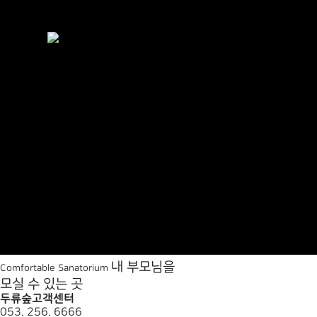
내
부
모
님
을
Comfortable Sanatorium
모
실
수
있
는
곳
두류숲
고객센터
053. 256. 6666