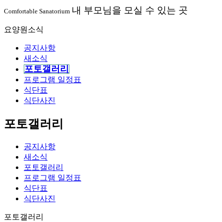
내
부
모
님
을
모
실
수
있
는
곳
Comfortable Sanatorium
요양원소식
공지사항
새소식
포토갤러리
프로그램 일정표
식단표
식단사진
포토갤러리
공지사항
새소식
포토갤러리
프로그램 일정표
식단표
식단사진
포토갤러리